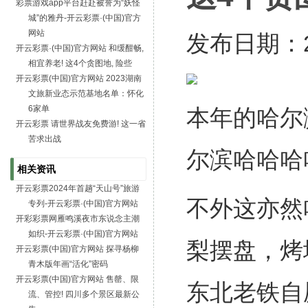
彩票游戏app平台赶赴被誉为“妖怪
城”的雅丹-开云彩票·(中国)官方
网站
发布日期：20
开云彩票·(中国)官方网站 和缓酣畅,
相宜养老! 这4个贪图地, 险些
开云彩票(中国)官方网站 2023湖南
文旅新业态示范基地名单：怀化
6家单
本年的哈尔
开云彩票 请世界战友免费游! 这一省
苦求出战
尔滨哈哈哈
相关资讯
开云彩票2024年首趟“天山号”旅游
不外这亦然
专列-开云彩票·(中国)官方网站
开彩彩票网雁鸣溪夜市东说念主潮
如织-开云彩票·(中国)官方网站
梨摆盘，烤
开云彩票(中国)官方网站 探寻杨柳
青木版年画“活化”密码
开云彩票(中国)官方网站 售罄、限
东北老铁自
流、管控! 四川多个景区最新公