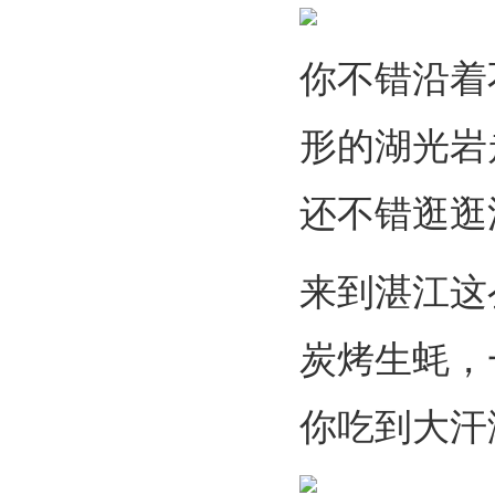
你不错沿着
形的湖光岩
还不错逛逛
来到湛江这
炭烤生蚝，
你吃到大汗