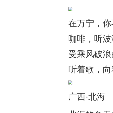
在万宁，你
咖啡，听波
受乘风破浪
听着歌，向
广西·北海