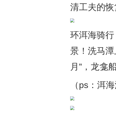
清工夫的恢
环洱海骑行
景！洗马潭
月”，龙龛
（ps：洱