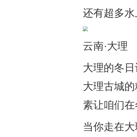
还有超多水
云南·大理
大理的冬日
大理古城的
素让咱们在
当你走在大