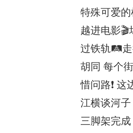
特殊可爱的机
越进电影🎬
过铁轨🛤️
胡同 每个
惜问路❗️ 
江横谈河子 
三脚架完成