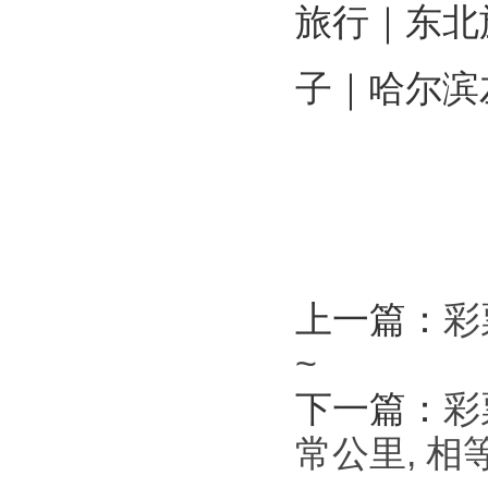
旅行｜东北
子｜哈尔滨
上一篇：
彩
~
下一篇：
彩
常公里, 相