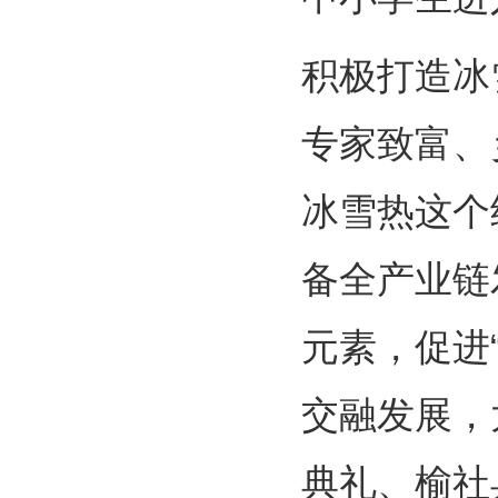
积极打造冰
专家致富、
冰雪热这个
备全产业链
元素，促进“
交融发展，
典礼、榆社