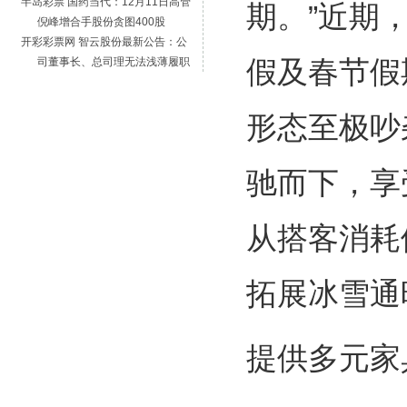
半岛彩票 国药当代：12月11日高管
期。”近期
倪峰增合手股份贪图400股
开彩彩票网 智云股份最新公告：公
假及春节假
司董事长、总司理无法浅薄履职
形态至极吵
驰而下，享
从搭客消耗
拓展冰雪通
提供多元家