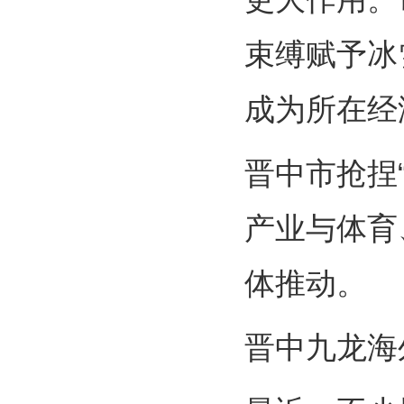
束缚赋予冰
成为所在经
晋中市抢捏
产业与体育
体推动。
晋中九龙海