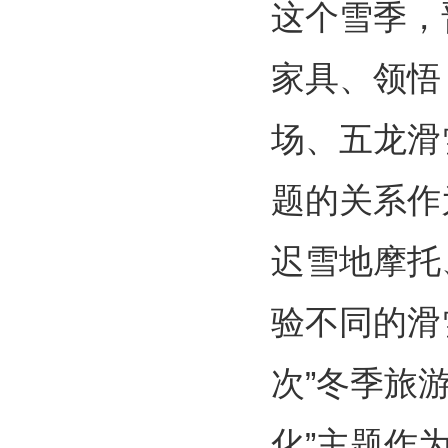
这个雪季，
家具、领悟
场、五龙滑
题的关系作
迟雪地摩托
验不同的滑
次”冬季旅游
化”主题作