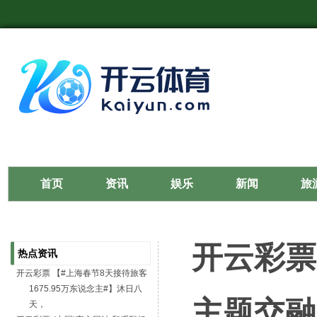
首页
资讯
娱乐
新闻
旅
开云彩票
热点资讯
开云彩票 【#上海春节8天接待旅客
1675.95万东说念主#】沐日八
主题交融
天，