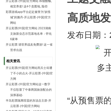
开云彩票·(中国)官方网站 和缓酣畅,
相宜养老! 这4个贪图地, 险些
彩票游戏app平台赶赴被誉为“妖怪
高质地发
城”的雅丹-开云彩票·(中国)官方
网站
开云彩票(中国)官方网站 2023湖南
发布日期：20
文旅新业态示范基地名单：怀化
6家单
开云彩票 请世界战友免费游! 这一省
苦求出战
相关资讯
开云彩票(中国)官方网站而兵士却遭
了不小的点火-开云彩票·(中国)官
方网
开云彩票·(中国)官方网站这一数字
不仅彰显了中泰两国旅游配合的
深厚基础-
“从预售票
半岛彩票隔离喧嚣的东说念主群-开
云彩票·(中国)官方网站