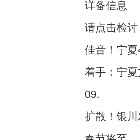
详备信息
请点击检讨
佳音！宁夏
着手：宁夏
09.
扩散！银川
春节将至