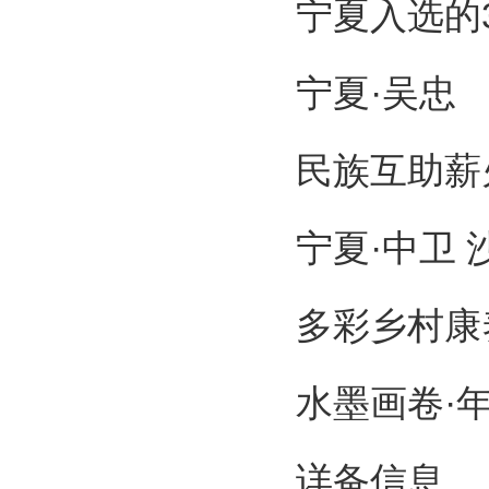
宁夏入选的
宁夏·吴忠
民族互助薪
宁夏·中卫 
多彩乡村康
水墨画卷·
详备信息