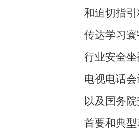
和迫切指引
传达学习寰
行业安全坐
电视电话会
以及国务院
首要和典型