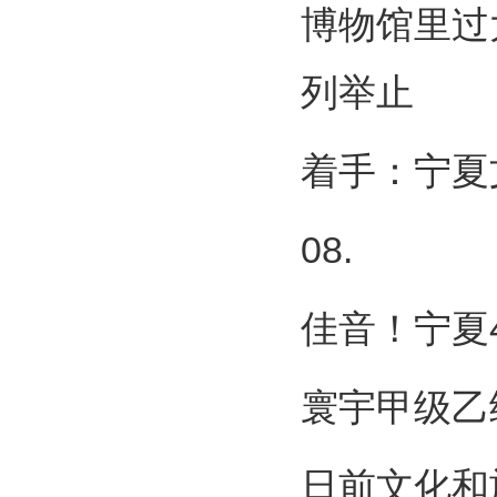
博物馆里过
列举止
着手：宁夏
08.
佳音！宁夏
寰宇甲级乙
日前文化和