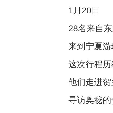
1月20日
28名来自东
来到宁夏游
这次行程历
他们走进贺
寻访奥秘的