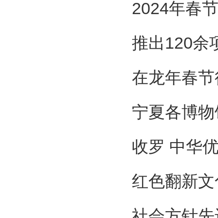
2024年春
推出120
在龙年春节
宁夏各博物
收罗 中华
红色翻新文
社会方针先