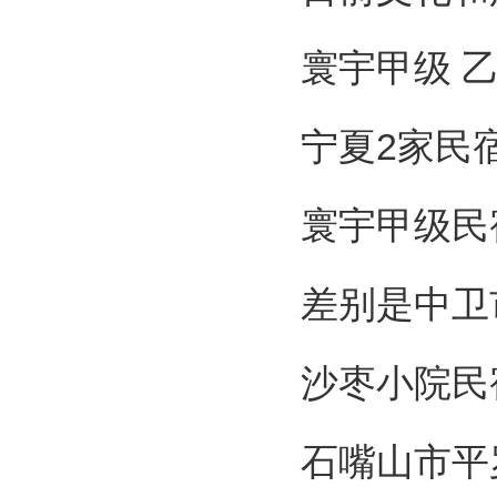
寰宇甲级 
宁夏2家民
寰宇甲级民
差别是中卫
沙枣小院民
石嘴山市平