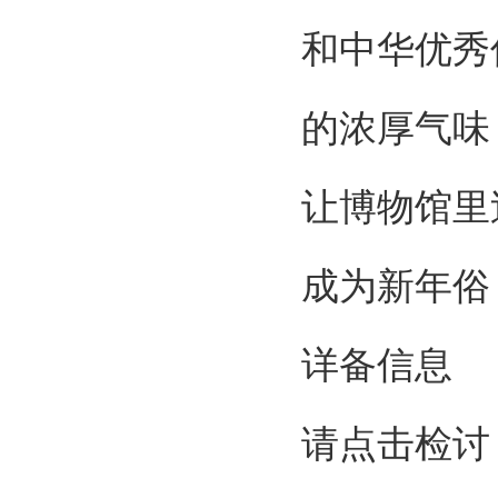
和中华优秀
的浓厚气味
让博物馆里
成为新年俗
详备信息
请点击检讨