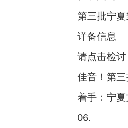
第三批宁夏
详备信息
请点击检讨
佳音！第三
着手：宁夏
06.