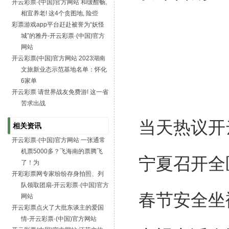
开云彩票·(中国)官方网站 和缓酣畅,
相宜养老! 这4个贪图地, 险些
彩票游戏app平台赶赴被誉为“妖怪
城”的雅丹-开云彩票·(中国)官方
网站
开云彩票(中国)官方网站 2023湖南
文旅新业态示范基地名单：怀化
6家单
开云彩票 请世界战友免费游! 这一省
苦求出战
当天热议开
相关资讯
开云彩票·(中国)官方网站 一张通常
机票5000多？飞海南的票腾飞
宁夏召开全
了！为
开彩彩票网专家纷纷存身拍照、列
队领取团扇-开云彩票·(中国)官方
春节安全坐
网站
开云彩票点火了大批东谈主的爱国
情-开云彩票·(中国)官方网站