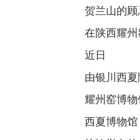
贺兰山的顾
在陕西耀州
近日
由银川西夏
耀州窑博物
西夏博物馆