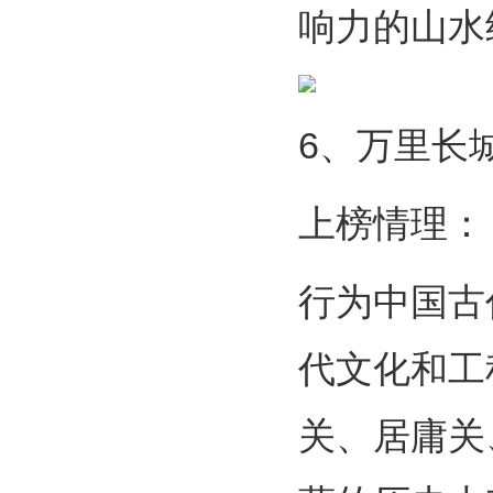
响力的山水
6、万里长
上榜情理：
行为中国古
代文化和工
关、居庸关