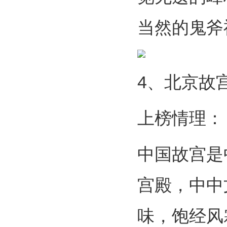
当然的鬼斧
4、北京故
上榜情理：
中国故宫是
宫殿，中中
味，饱经风