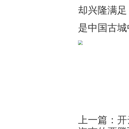
却兴隆满足
是中国古城
上一篇：
开