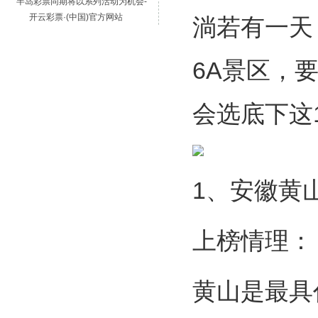
半岛彩票同期将以系列活动为机会-
开云彩票·(中国)官方网站
淌若有一天
6A景区，
会选底下这
1、安徽黄
上榜情理：
黄山是最具