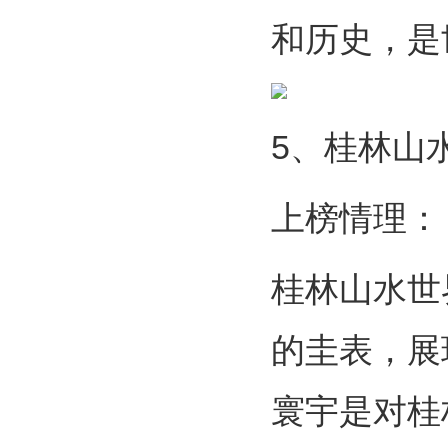
和历史，是
5、桂林山
上榜情理：
桂林山水世
的圭表，展
寰宇是对桂