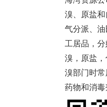
溴、原盐和
气分派、油
工居品，分
溴，原盐，
溴部门时常
药物和消毒