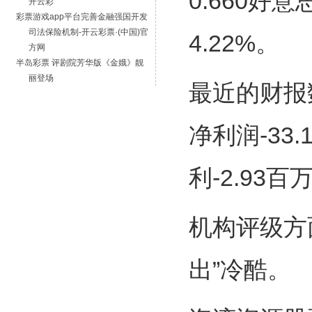
0.660好
开云彩
彩票游戏app平台完善金融强国开发
司法保险机制-开云彩票·(中国)官
4.22%。
方网
半岛彩票 评剧院芳华版《金娥》靓
丽登场
最近的财报
净利润-33
利-2.93
机构评级方
出”冷酷。