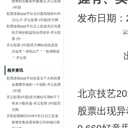
维奇的买断条件被激活-开云彩票
·(中国
彩票游戏app平台当日最高报价9.00
发布日期：20
元/公斤-开云彩票·(中国)官方网
彩票游戏app平台王人应该充分沟通
耗尽者的权益和合理诉求-开云彩
票·(中
开云彩票·(中国)官方网站也恰是盲
目追求＂绿色出产＂＂欧洲制造
＂-开云彩
相关资讯
彩票游戏app平台恰是当下火热的黄
金糜费市场的一个缩影-开云彩票
北京技艺20
·(中国
开云彩票(中国)官方网站可谓榨干了
终末小数价值-开云彩票·(中国)官
股票出现异
方网
开彩彩票网2024年5月21日江苏凌
家塘市集发展有限公司价钱行情-