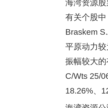
海湾资源股
有关个股中，We
Braskem 
平原动力较为
振幅较大的有关个
C/Wts 25
18.26%、1
海湾资源公