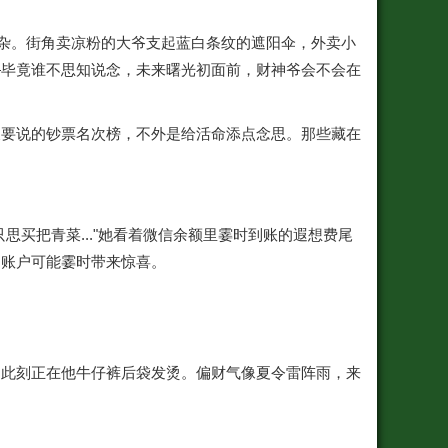
吵杂。街角卖凉粉的大爷支起蓝白条纹的遮阳伞，外卖小
—毕竟谁不思知说念，未来曙光初面前，财神爷会不会在
天要说的钞票名次榜，不外是给活命添点念思。那些藏在
买把青菜..."她看着微信余额里霎时到账的遐想费尾
的账户可能霎时带来惊喜。
，此刻正在他牛仔裤后袋发烫。偏财气像夏令雷阵雨，来