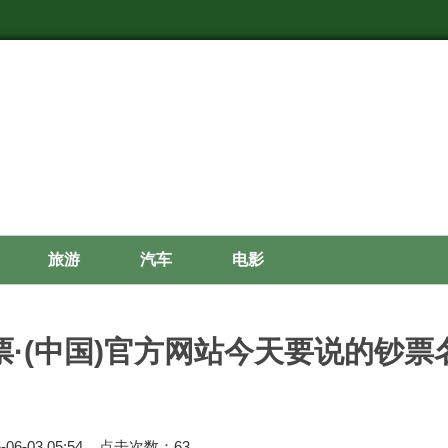
旅游
汽车
电影
·(中国)官方网站今天要说的钞票名
06-03 05:54 点击次数：63