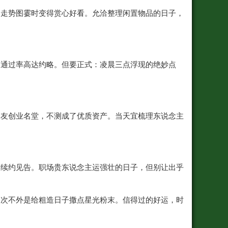
金走势图霎时变得赏心好看。允洽整理闲置物品的日子，
案通过率高达约略。但要正式：凌晨三点浮现的绝妙点
又友创业名堂，不测成了优质资产。当天宜梳理东说念主
薪续约见告。职场贵东说念主运强壮的日子，但别让出乎
名次不外是给粗造日子撒点星光粉末。信得过的好运，时