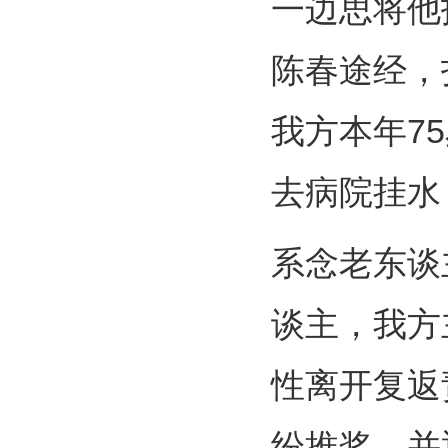
一边思将他
陈春途经，
我方本年7
去病院挂水
系念老东谈
谈主，我方
性离开复返
纷推奖，并