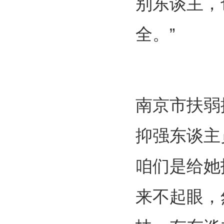
别东谈主，
全。”
南京市扶弱
抑强东谈主
咱们是给她
来不起眼，