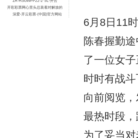
ZR-HSGWPP22-2*5L-开云
开彩彩票网心里头总装着对解放的
深爱-开云彩票·(中国)官方网站
6月8日1
陈春握勤途
了一位女子
时时有战斗
向前阅览，
最热时段，
为了妥当对