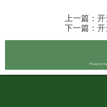
上一篇：
开
下一篇：
开
Powered b