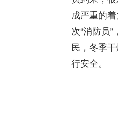
成严重的着
次“消防员
民，冬季干
行安全。