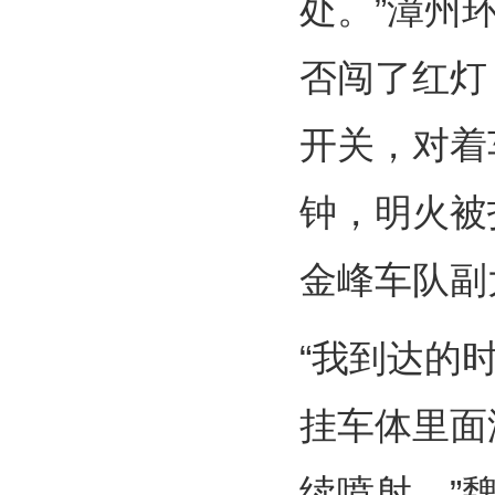
处。”漳州
否闯了红灯
开关，对着
钟，明火被
金峰车队副
“我到达的
挂车体里面
续喷射。”