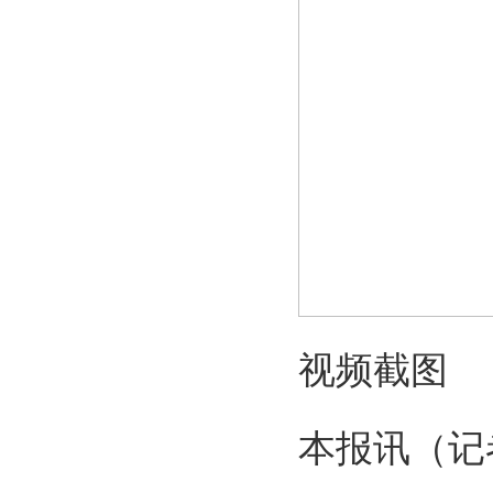
视频截图
本报讯（记者