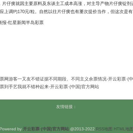
仔癀就因主要原料及东谈主工成本高涨，对主导产物片仔癀锭剂进行提
应上调约170元/粒。自然以往片仔癀也有屡次提价当作，但这次是
报-红星新闻半岛彩票
票网游客一又友不错证据不同期段、不同主义余票情况-开云彩票·(中
票到手艺我就不错种起来-开云彩票·(中国)官方网站
友情链接：
Powered by
开云彩票·(中国)官方网站
@2013-2022
RSS地图
HTML地