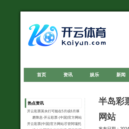
首页
资讯
娱乐
新闻
半岛彩
热点资讯
开云彩票英央行可能在5月或6月琢
网站
磨降息-开云彩票·(中国)官方网站
开云彩票(中国)官方网站尽管阿瑙托
发布日期：2024-