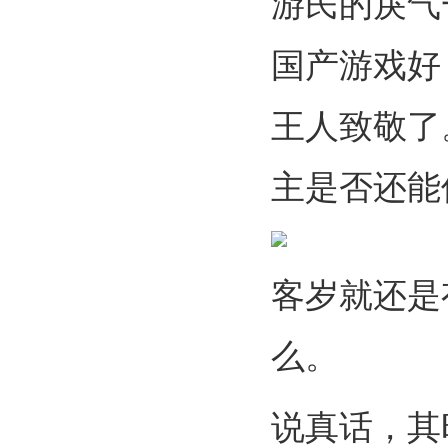
游民的戾气
国产游戏好
王人致敬了
主是否还能
客岁就还是
么。
说真话，其