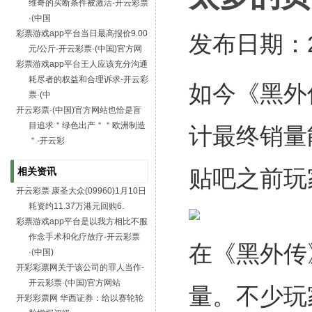
维奇的买断条件被激活-开云彩票
·(中国
彩票游戏app平台当日最高报价9.00
发布日期：20
元/公斤-开云彩票·(中国)官方网
彩票游戏app平台王人应该充分沟通
耗尽者的权益和合理诉求-开云彩
如今《黑外
票·(中
开云彩票·(中国)官方网站也恰是盲
目追求＂绿色出产＂＂欧洲制造
计最终销量
＂-开云彩
贴吧之前玩
相关资讯
开云彩票 康圣大众(09960)1月10日
耗资约11.37万港元回购6.
彩票游戏app平台是以我方相比不服
作念手术和化疗放疗-开云彩票
在《黑外传
·(中国)
开彩彩票网关于该公司的罪人当作-
开云彩票·(中国)官方网站
量。不少玩
开彩彩票网 华西证券：给以赛轮轮