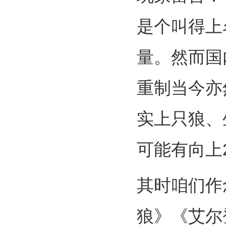
是个叫得上
量。然而国
重制当今亦
实上只狼、
可能有向上
其时咱们作
狼》《艾尔