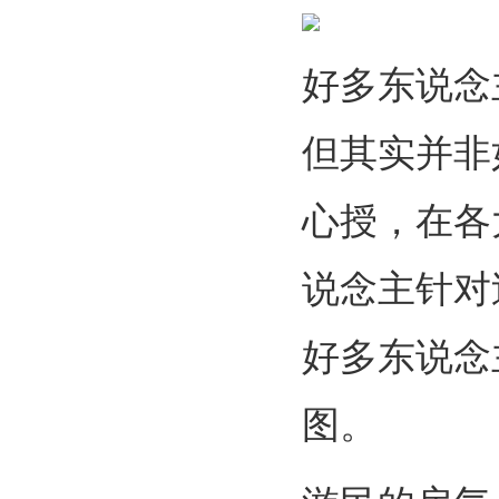
好多东说念
但其实并非
心授，在各
说念主针对
好多东说念
图。