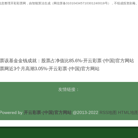
整理开彩彩票网，由智能算法生成（网信算备310104345710301240019号），不组成投资刻毒
票该基金金钱成就：股票占净值比85.6%-开云彩票·(中国)官方网站
票网近3个月高潮3.05%-开云彩票·(中国)官方网站
友情链接：
Powered by
开云彩票·(中国)官方网站
@2013-2022
RSS地图
HTML地