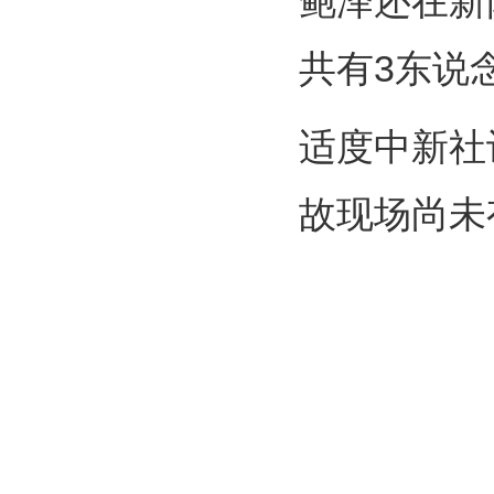
鲍泽还在新
共有3东说
适度中新社
故现场尚未