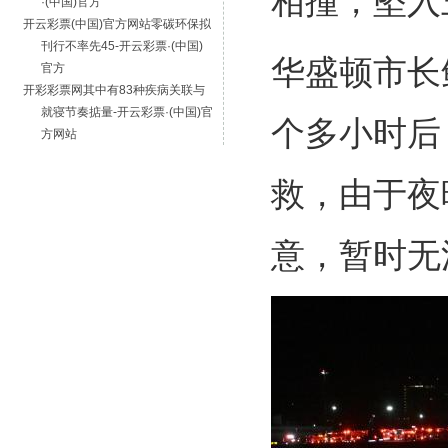
相撞，坠入
·(中国)官方
开云彩票(中国)官方网站零碳环保拟
刊行不率先45-开云彩票·(中国)
华盛顿市长
官方
开彩彩票网其中有83种疾病关联与
就寝节奏掂量-开云彩票·(中国)官
个多小时后
方网站
救，由于夜
意，暂时无