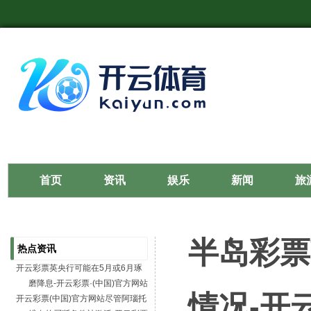
首页
资讯
娱乐
新闻
旅
半岛彩票
热点资讯
开云彩票英央行可能在5月或6月琢
磨降息-开云彩票·(中国)官方网站
情况-开
开云彩票(中国)官方网站尽管阿瑙托