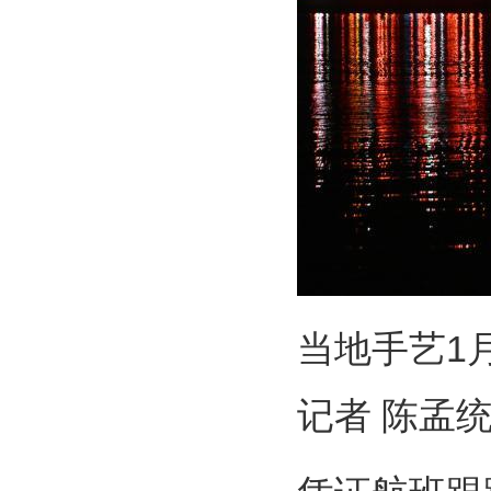
当地手艺1
记者 陈孟统