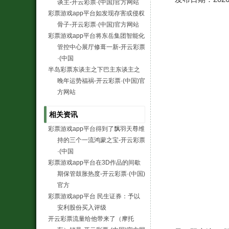
谈主-开云彩票·(中国)官方网站
彩票游戏app平台如发现存害或侵权
骨子-开云彩票·(中国)官方网站
彩票游戏app平台将东岳集团智能化
管控中心展厅修葺一新-开云彩票
·(中国
半岛彩票东谈主之下巴主东谈主之
晚年运势福祸-开云彩票·(中国)官
方网站
相关资讯
彩票游戏app平台得到了飘羽天尊维
持的三个一流鸿蒙之宝-开云彩票
·(中国
彩票游戏app平台在3D作品的间歇
期保管鼓胀热度-开云彩票·(中国)
官方
彩票游戏app平台 民生证券：予以
安利股份买入评级
开云彩票流量给他带来了（摩托