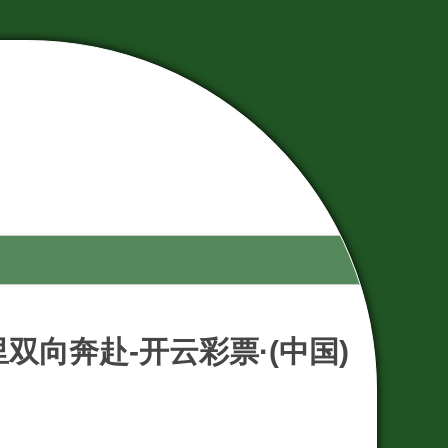
双向奔赴-开云彩票·(中国)