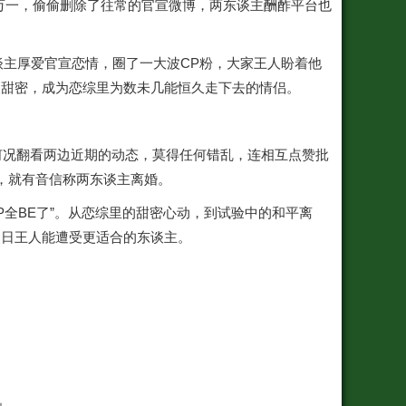
李万一，偷偷删除了往常的官宣微博，两东谈主酬酢平台也
谈主厚爱官宣恋情，圈了一大波CP粉，大家王人盼着他
又甜密，成为恋综里为数未几能恒久走下去的情侣。
何况翻看两边近期的动态，莫得任何错乱，连相互点赞批
，就有音信称两东谈主离婚。
P全BE了”。从恋综里的甜密心动，到试验中的和平离
改日王人能遭受更适合的东谈主。