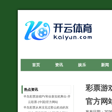
首页
资讯
娱乐
新闻
彩票游
热点资讯
半岛彩票游戏PV和全新实机释出-开
官方网
云彩票·(中国)官方网站
半岛彩票从来没见过那么机动的东
发布日期：2026-