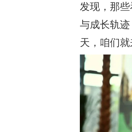
发现，那些
与成长轨迹
天，咱们就