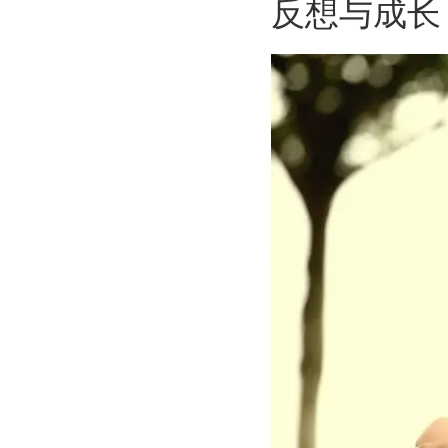
反想与成长