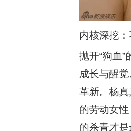
内核深挖：
抛开“狗血
成长与醒觉
革新。杨真
的劳动女性
的杀青才是