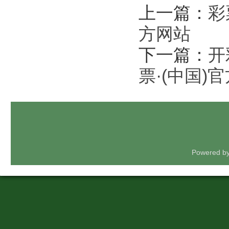
上一篇：
彩
方网站
下一篇：
开
票·(中国)
Powered b