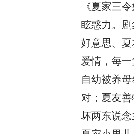
《夏家三令
眩惑力。剧
好意思、夏
爱情，每一
自幼被养母
对；夏友善
坏两东说念