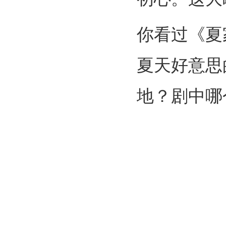
你看过《夏
夏天好意思
地？剧中哪