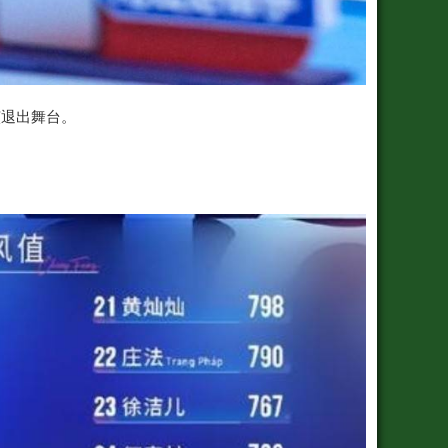
该退出舞台。