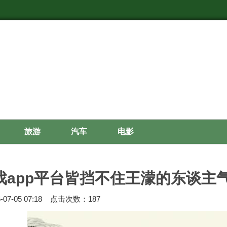
旅游
汽车
电影
戏app平台皆挡不住王濛的东谈主气
07-05 07:18 点击次数：187