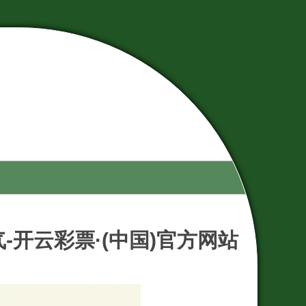
-开云彩票·(中国)官方网站