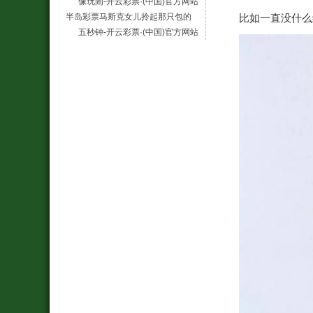
像玩闹-开云彩票·(中国)官方网站
半岛彩票马斯克女儿拎起那只包的
比如一直没什么
五秒钟-开云彩票·(中国)官方网站