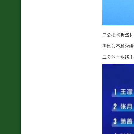
二公把陶昕然和
再比如不雅众缘
二公的个东谈主