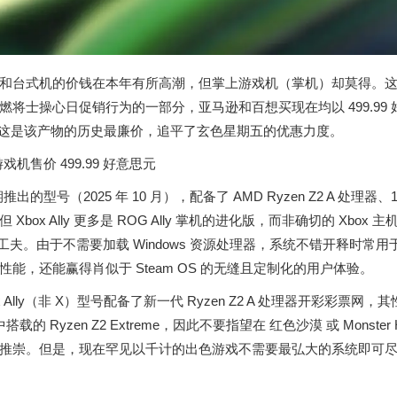
和台式机的价钱在本年有所高潮，但掌上游戏机（掌机）却莫得。这
将士操心日促销行为的一部分，亚马逊和百想买现在均以 499.99 好意思元的
元。这是该产物的历史最廉价，追平了玄色星期五的优惠力度。
掌上游戏机售价 499.99 好意思元
是近期推出的型号（2025 年 10 月），配备了 AMD Ryzen Z2 A 处理
box Ally 更多是 ROG Ally 掌机的进化版，而非确切的 Xbox 主机。
 欺诈工夫。由于不需要加载 Windows 资源处理器，系统不错开释
能，还能赢得肖似于 Steam OS 的无缝且定制化的用户体验。
ox Ally（非 X）型号配备了新一代 Ryzen Z2 A 处理器开彩彩票网，
y X 中搭载的 Ryzen Z2 Extreme，因此不要指望在 红色沙漠 或 Monste
推崇。但是，现在罕见以千计的出色游戏不需要最弘大的系统即可