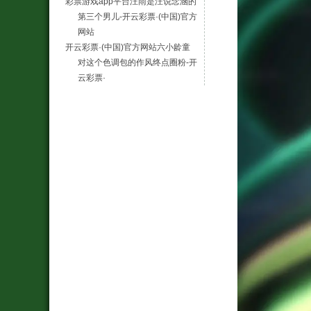
彩票游戏app平台汪雨是汪说念涵的
第三个男儿-开云彩票·(中国)官方
网站
开云彩票·(中国)官方网站六小龄童
对这个色调包的作风终点圈粉-开
云彩票·