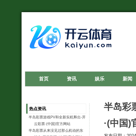
首页
资讯
娱乐
新闻
半岛彩
热点资讯
半岛彩票游戏PV和全新实机释出-开
·(中国
云彩票·(中国)官方网站
半岛彩票从来没见过那么机动的东
发布日期：2024-