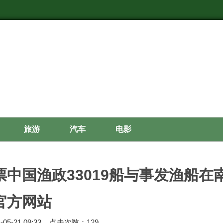
旅游
汽车
电影
票中国渔政33019船与事发渔船在
)官方网站
05-21 09:33 点击次数：129