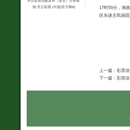
开云彩票优酷发布《攻玉》主张海
报-开云彩票·(中国)官方网站
17时55分，
区东谈主民病院
上一篇：
彩票游
下一篇：
彩票游