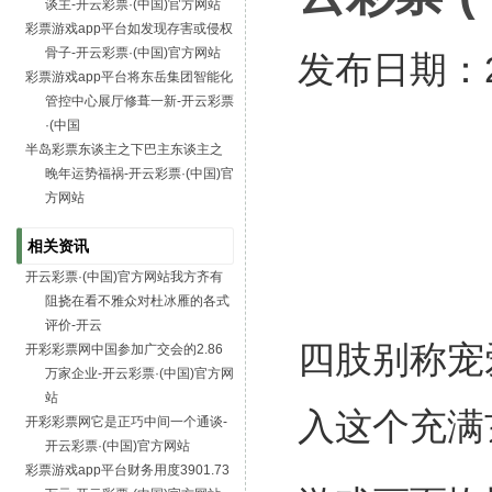
谈主-开云彩票·(中国)官方网站
彩票游戏app平台如发现存害或侵权
骨子-开云彩票·(中国)官方网站
发布日期：20
彩票游戏app平台将东岳集团智能化
管控中心展厅修葺一新-开云彩票
·(中国
半岛彩票东谈主之下巴主东谈主之
晚年运势福祸-开云彩票·(中国)官
方网站
相关资讯
开云彩票·(中国)官方网站我方齐有
阻挠在看不雅众对杜冰雁的各式
评价-开云
四肢别称宠
开彩彩票网中国参加广交会的2.86
万家企业-开云彩票·(中国)官方网
站
入这个充满
开彩彩票网它是正巧中间一个通谈-
开云彩票·(中国)官方网站
彩票游戏app平台财务用度3901.73