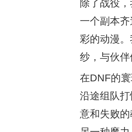
除了战役，
一个副本齐
彩的动漫。
纱，与伙伴
在DNF的
沿途组队打
意和失败的
另一种魔力