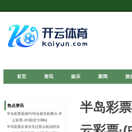
首页
资讯
娱乐
新闻
旅
半岛彩票
热点资讯
半岛彩票游戏PV和全新实机释出-开
云彩票·(中国)官方网站
云彩票·
半岛彩票从来没见过那么机动的东