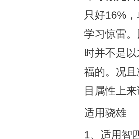
只好16%
学习惊雷。
时并不是以
福的。况且
目属性上来
适用骁雄
1、适用智