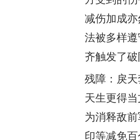
减伤加成亦
法被多样遵
齐触发了破
残障：戾天
天生更得当
为消释敌前
印等减免百