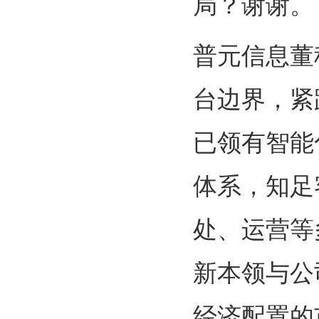
局？谢谢。
普元信息董
台边界，紧
已领有智能
体系，知足
处、运营等
新本领与公
经济配置的