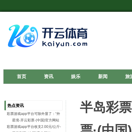
首页
资讯
娱乐
新闻
旅
半岛彩票
热点资讯
彩票游戏app平台可除外显了：“外
星境-开云彩票·(中国)官方网站
票·(中国
彩票游戏app平台收支2.00元/公斤-