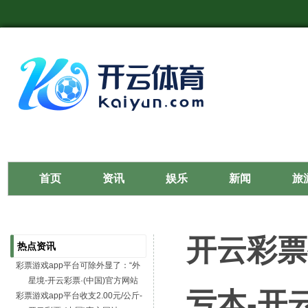
首页
资讯
娱乐
新闻
旅
开云彩票
热点资讯
彩票游戏app平台可除外显了：“外
星境-开云彩票·(中国)官方网站
亏本-开
彩票游戏app平台收支2.00元/公斤-