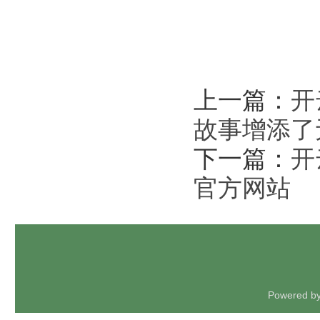
上一篇：
开
故事增添了
下一篇：
开
官方网站
Powered b