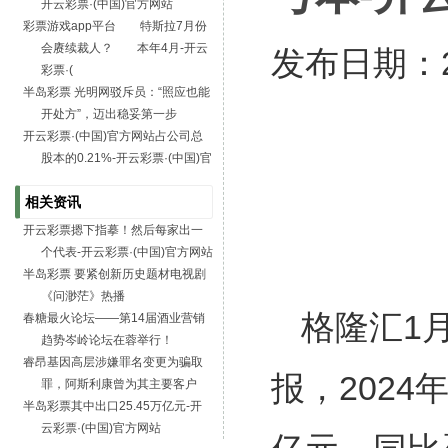
开云彩票·(中国)官方网站
彩票游戏app平台 特斯拉7月份
会赓续裁人？ 本年4月-开云
发布日期：20
彩票·(
半岛彩票 光明网驳斥员：“照应也能
开处方”，迈出稳妥第一步
开云彩票·(中国)官方网站占公司总
股本的0.21%-开云彩票·(中国)官
相关资讯
开云彩票摁下指摹！然后每家出一
个代表-开云彩票·(中国)官方网站
半岛彩票 要紧创新历史题材电视剧
《问渺茫》热播
格隆汇1月
春糖最火论坛——第14届酒业营销
趋势岑岭论坛在蓉举行！
睿昂基因高层涉嫌罪名变更为骗取
报，2024
罪，阿斯利康曾为其主要客户
半岛彩票其中出口25.45万亿元-开
云彩票·(中国)官方网站