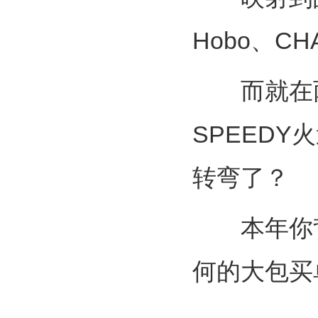
Hobo、C
而就在两年
SPEED
转弯了？
本年你背
何的大包买