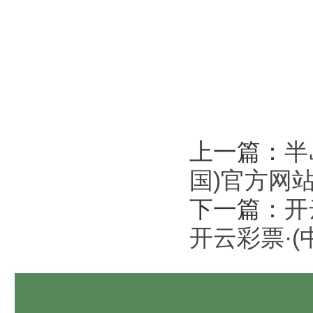
上一篇：
半
国)官方网
下一篇：
开
开云彩票·(