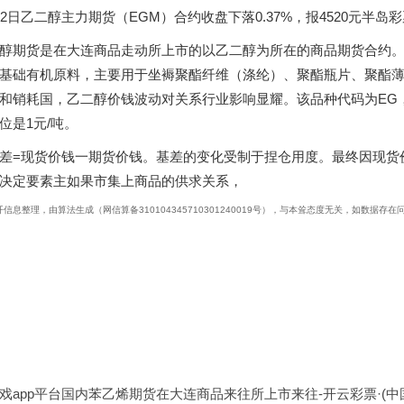
2日乙二醇主力期货（EGM）合约收盘下落0.37%，报4520元半岛彩
期货是在大连商品走动所上市的以乙二醇为所在的商品期货合约。乙二醇（Mo
基础有机原料，主要用于坐褥聚酯纤维（涤纶）、聚酯瓶片、聚酯
和销耗国，乙二醇价钱波动对关系行业影响显耀。该品种代码为EG，
位是1元/吨。
差=现货价钱一期货价钱。基差的变化受制于捏仓用度。最终因现货
决定要素主如果市集上商品的供求关系，
信息整理，由算法生成（网信算备310104345710301240019号），与本耸态度无关，如数
戏app平台国内苯乙烯期货在大连商品来往所上市来往-开云彩票·(中