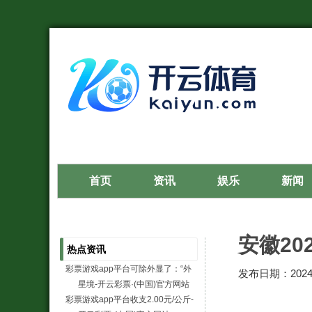
首页
资讯
娱乐
新闻
安徽20
热点资讯
彩票游戏app平台可除外显了：“外
发布日期：2024-
星境-开云彩票·(中国)官方网站
彩票游戏app平台收支2.00元/公斤-