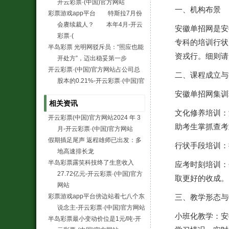
开云彩票·(中国)官方网站
一、机构布景
彩票游戏app平台 特斯拉7月份
会赓续裁人？ 本年4月-开云
安徽单招网是安
彩票·(
专科的培训行状
半岛彩票 光明网驳斥员：“照应也能
资戎行。细则请究诘
开处方”，迈出稳妥第一步
开云彩票·(中国)官方网站占公司总
二、课程成立与
股本的0.21%-开云彩票·(中国)官
安徽单招网集训
相关资讯
文化修养培训：
开云彩票(中国)官方网站2024 年 3
助考生掌抓查考
月-开云彩票·(中国)官方网站
假期插足尾声 返程雄师已出发：多
行状手段培训：
地高速排长龙
半岛彩票露笑科技终了生意收入
应考时刻培训：
27.72亿元-开云彩票·(中国)官方
取更好的收成。
网站
彩票游戏app平台傍边站着七八个东
三、教学形态与
说念主-开云彩票·(中国)官方网站
小班化教学：安
半岛彩票最小变动价位是1元/吨-开