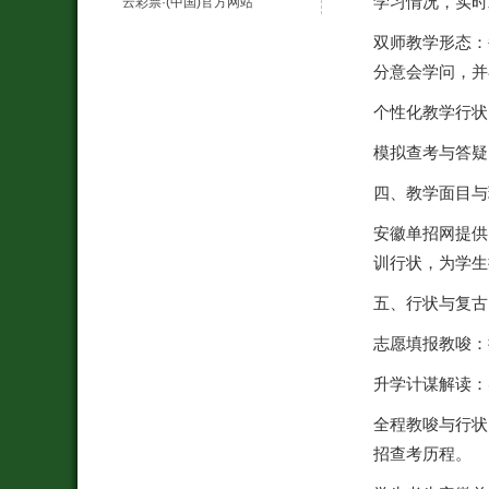
学习情况，实时
云彩票·(中国)官方网站
双师教学形态：
分意会学问，并
个性化教学行状
模拟查考与答疑
四、教学面目与
安徽单招网提供
训行状，为学生
五、行状与复古
志愿填报教唆：
升学计谋解读：
全程教唆与行状
招查考历程。