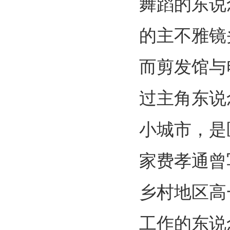
舞蹈的东说
的主不雅
而剪发馆与
过主角东说
小城市，是
家费孝通曾
乡村地区高
工作的东说