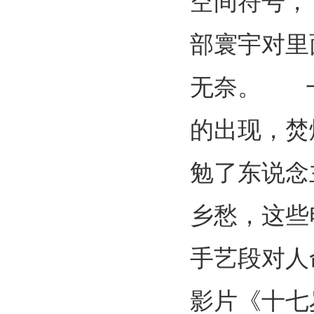
空间符号，
部寰宇对里
无奈。 一
的出现，焚
勉了东说念
乡愁，这些
手艺段对人
影片《十七