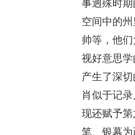
事迥殊时期
空间中的州
帅等，他们
视好意思学
产生了深切
肖似于记录
现还赋予第
笔、银幕为