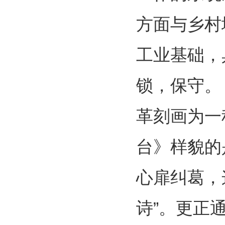
方面与乡村
工业基础，
锁，保守。
革刻画为一
台》样貌的
心扉纠葛，
诗”。更正