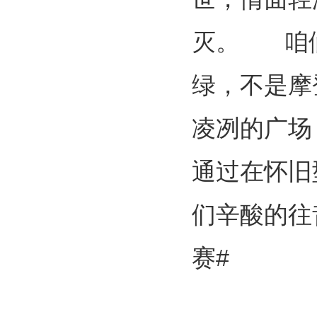
灭。 咱们
绿，不是摩
凌冽的广场
通过在怀旧
们辛酸的往
赛#