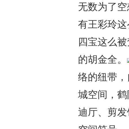
无数为了空
有王彩玲这
四宝这么被
的胡金全。
络的纽带，
城空间，鹤
迪厅、剪发