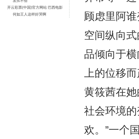
发挥不俗
开云彩票(中国)官方网站 巴西电影
顾虑里阿谁
何如王人这样好哭啊
空间纵向式
品倾向于横
上的位移而
黄筱茜在她
社会环境的
欢。”一个