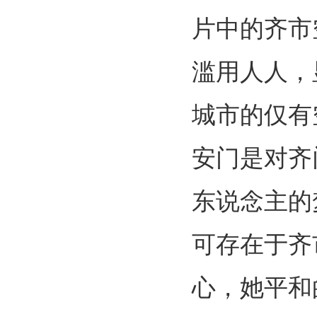
片中的齐市
滥用人人，
城市的仅有
安门是对齐
东说念主的
可存在于齐
心，她平和