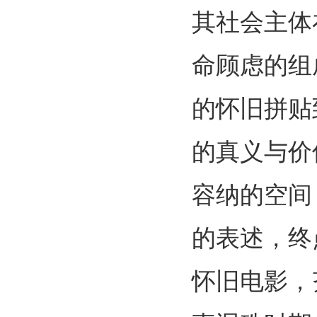
其社会主体
命顾虑的组
的怀旧拼贴
的真义与价
容纳的空间
的表述，终
怀旧电影，