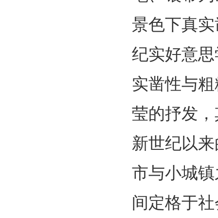
景色下真实
纪实好意思
实凿性与粗
莹的抒发，
新世纪以来
市与小城镇
间定格于社