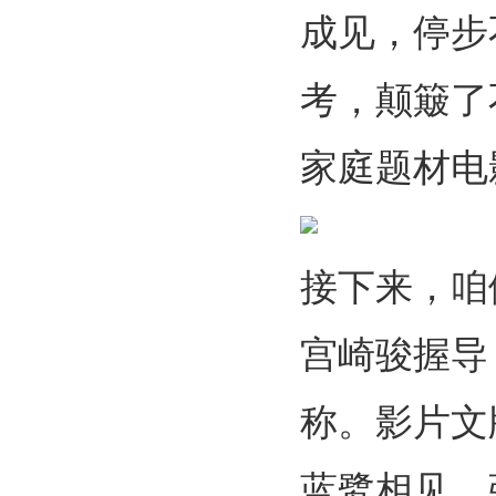
成见，停步
考，颠簸了
家庭题材电
接下来，咱
宫崎骏握导
称。影片文
蓝鹭相见，