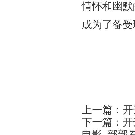
情怀和幽默
成为了备受
上一篇：
开
下一篇：
开
电影, 部部