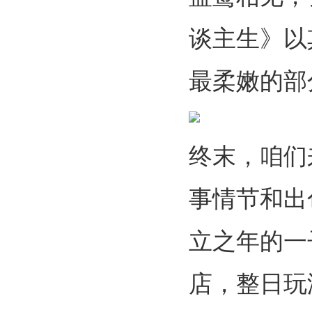
谈主生》以
最柔嫩的部
终末，咱们
事情节和出
立之年的一
店，整日玩