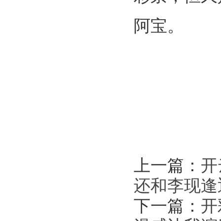
阿宝。
上一篇：
开
还和李现逢
下一篇：
开