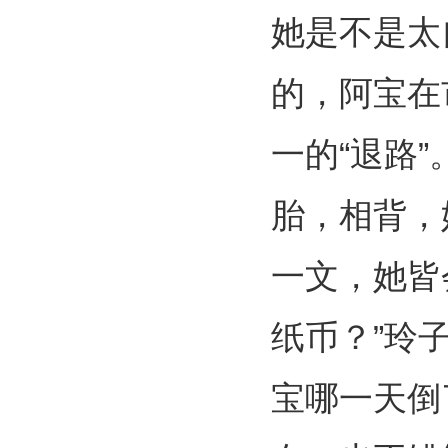
她是不是太
的，阿宝在
一的“退路
胎，相背，
一文，她皆
纸币？”玲
宝哪一天倒