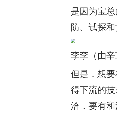
是因为宝总
防、试探和
李李（由辛
但是，想要
得下流的技
洽，要有和