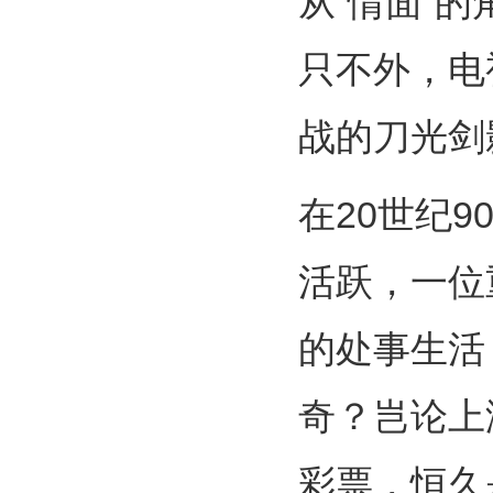
从“情面”
只不外，电
战的刀光剑
在20世纪
活跃，一位
的处事生活
奇？岂论上
彩票，恒久