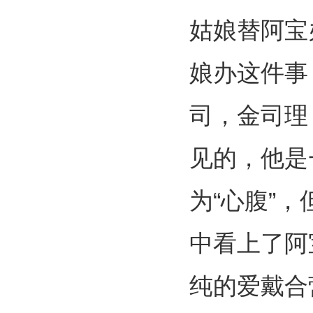
姑娘替阿宝
娘办这件事
司，金司理
见的，他是
为“心腹”
中看上了阿
纯的爱戴合