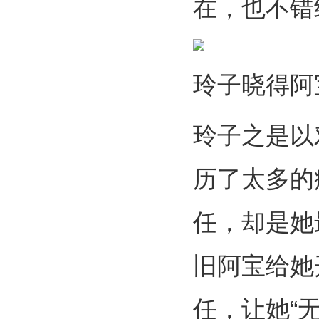
在，也不错
玲子晓得阿
玲子之是以
历了太多的
任，却是她
旧阿宝给她
任，让她“无