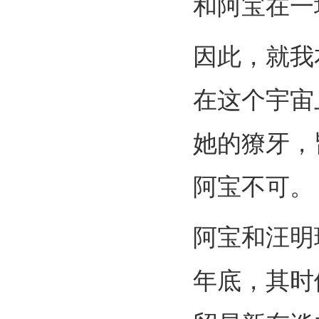
和阿宝在一
因此，就我
在这个宇宙
她的獠牙，
阿宝不可。
阿宝和汪明
年底，其时