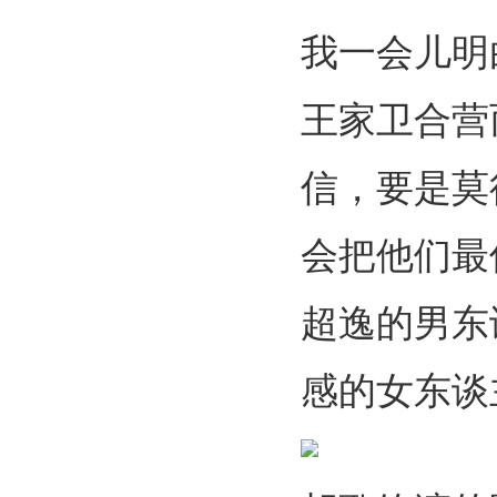
我一会儿明
王家卫合营
信，要是莫
会把他们最
超逸的男东
感的女东谈