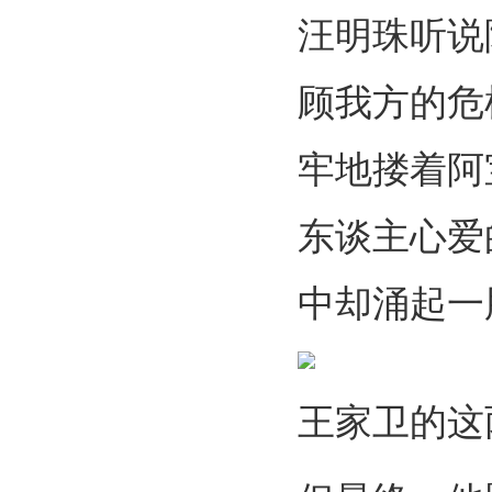
汪明珠听说
顾我方的危
牢地搂着阿
东谈主心爱
中却涌起一
王家卫的这