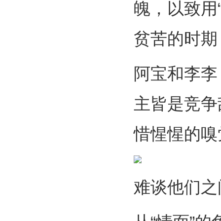
魄，以致用
贫苦的时期
阿宝和李李
主皆是竞争
惜惺惺的嗅
难谈他们之