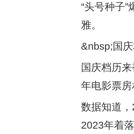
“头号种子
雅。
&nbsp;
国庆档历来
年电影票房
数据知道，2
2023年着