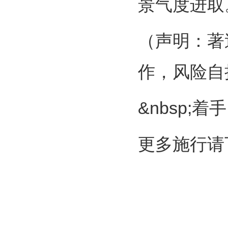
景气度进取
（声明：著
作，风险自
&nbsp
更多施行请