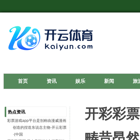
首页
资讯
娱乐
新闻
旅
开彩彩票
热点资讯
彩票游戏app平台是别称由漫威漫画
创造的捏造东说念主物-开云彩票
畴昔昂然
·(中国