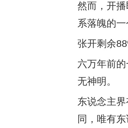
然而，开播
系落魄的一
张开剩余88
六万年前的
无神明。
东说念主界
同，唯有东