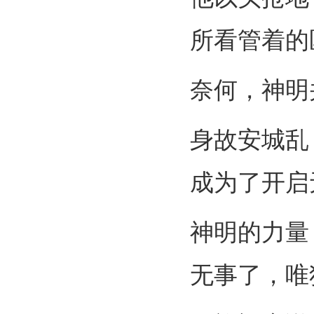
所看管着的
奈何，神明
身故安城乱
成为了开启
神明的力量
无事了，唯