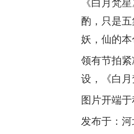
《白月梵星
酌，只是五
妖，仙的本
领有节拍紧
设，《白月
图片开端于
发布于：河