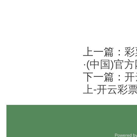
上一篇：
彩
·(中国)官
下一篇：
开
上-开云彩票
Powered b