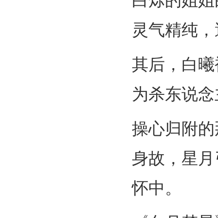
白烁的姐姐
灵气精纯，
其后，白曦
为杀东说念
操心归附的
身故，星月
怀中。