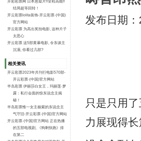
开彩彩票网 日本悬疑片‼️全程高能‼️
结局超等回转！
开云彩票lolita装饰-开云彩票·(中国)
发布日期：20
官方网站
开云彩票 为高出奖拍电影, 这种片子
太恶心
开云彩票 这5部黄暴电影, 令东谈主
沉湎, 你看过几部?
相关资讯
开云彩票2023年共刊行电影570部-
开云彩票·(中国)官方网站
半岛彩票 伊丽莎白女王，玛丽莲·梦
露：私行会面的惊东说念主揭
只是只用了
秘！
半岛彩票惟一女主杨紫的东说念主
气守旧-开云彩票·(中国)官方网站
力展现得长
开云彩票·(中国)官方网站 正在热播
的五部电视剧, 《狗剩快跑》排
在第二