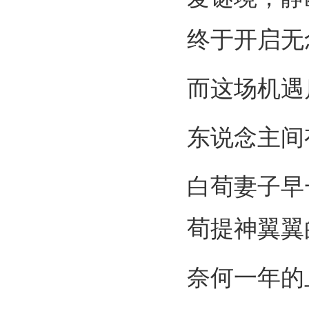
终于开启无
而这场机遇
东说念主间
白荀妻子早
荀提神翼翼
奈何一年的