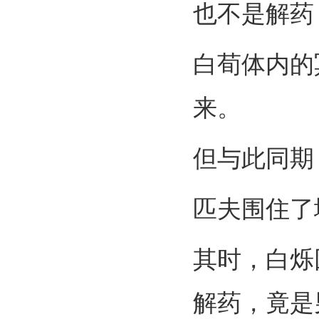
也不是解药
白荀体内的
来。
但与此同期
匹夫围住了
其时，白烁
解药，竟是