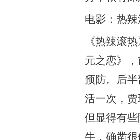
电影：热辣
《热辣滚热
元之恋》，
预防。后半
活一次，贾
但显得有些
牛，确凿很