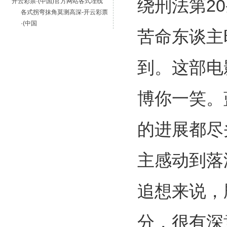
绕刑法第2
开云彩票·(中国)官方网站各式埋线
各式拐弯抹角莫测高深-开云彩票
·(中国
苦命东谈主
到。这部电
博你一笑。
的进展都尽
主感动到落
追想来说，
分，很有深