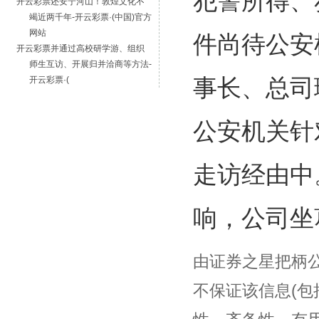
犯警所得、
开云彩票还安宁河山！敦煌文化不
竭近两千年-开云彩票·(中国)官方
网站
件尚待公安
开云彩票并通过高校研学游、组织
师生互访、开展归并洽商等方法-
事长、总司
开云彩票·(
公安机关针
走访经由中
响，公司坐
由证券之星把柄
不保证该信息(