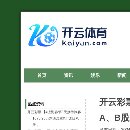
首页
资讯
娱乐
新闻
开云彩票
热点资讯
开云彩票 【#上海春节8天接待旅客
A、B股
1675.95万东说念主#】沐日八
天，
发布日期：2024-