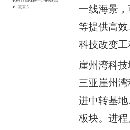
不雅点判断保抓中立-开云彩票
一线海景，
·(中国)官方
等提供高效
科技改变工
崖州湾科技
三亚崖州湾
进中转基地
板块。进程